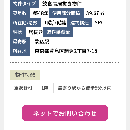
飲食店居抜き物件
物件タイプ
築48年
39.67㎡
築年数
使用部分面積
1階/2階建
SRC
所在階/階数
建物構造
居抜き
－
現状
造作譲渡金
駒込駅
最寄駅
東京都豊島区駒込2丁目7-15
所在地
物件特徴
重飲食可
1階
最寄り駅から徒歩5分以内
ネットでお問い合わせ