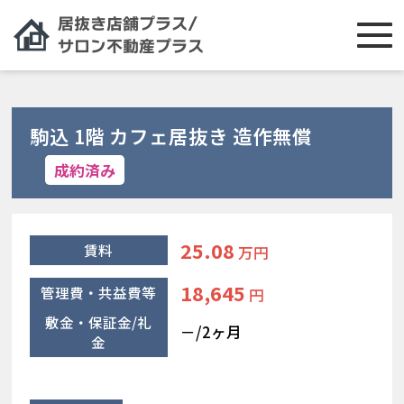
駒込 1階 カフェ居抜き 造作無償
成約済み
25.08
賃料
万円
18,645
管理費・共益費等
円
敷金・保証金/礼
－/2ヶ月
金