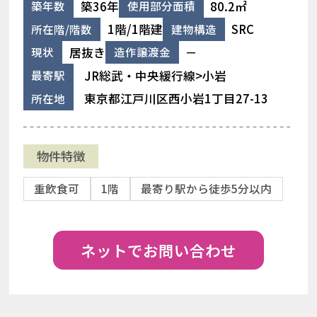
築36年
80.2㎡
築年数
使用部分面積
1階/1階建
SRC
所在階/階数
建物構造
居抜き
－
現状
造作譲渡金
JR総武・中央緩行線>小岩
最寄駅
東京都江戸川区西小岩1丁目27-13
所在地
物件特徴
重飲食可
1階
最寄り駅から徒歩5分以内
ネットでお問い合わせ