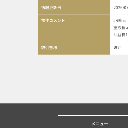
情報更新日
2026/0
物件コメント
JR総
重飲食可
共益費16
取引態様
媒介
メニュー