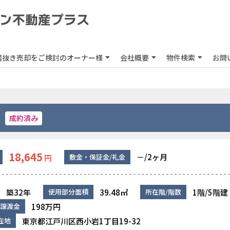
居抜き売却をご検討のオーナー様
会社概要
物件検索
お問
成約済み
18,645
－/2ヶ月
敷金・保証金/礼金
円
築32年
39.48㎡
1階/5階建
使用部分面積
所在階/階数
198万円
譲渡金
東京都江戸川区西小岩1丁目19-32
在地