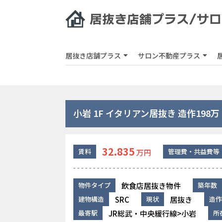
居抜き店舗プラス
サロン不動産プラス
小岩 1F イタリアン居抜き 造作198万
32.835
賃料
管理費・共益費等
万円
飲食店居抜き物件
物件タイプ
築年数
SRC
居抜き
建物構造
現状
造作
JR総武・中央緩行線>小岩
最寄駅
所