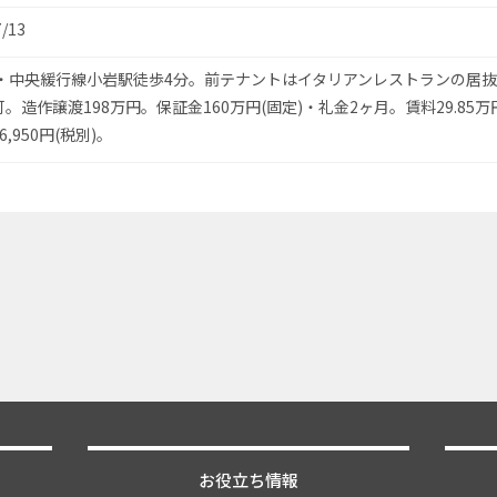
7/13
武・中央緩行線小岩駅徒歩4分。前テナントはイタリアンレストランの居
。造作譲渡198万円。保証金160万円(固定)・礼金2ヶ月。賃料29.85万
,950円(税別)。
お役立ち情報