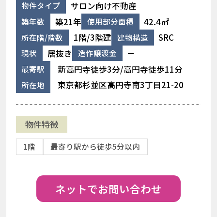
サロン向け不動産
物件タイプ
築21年
42.4㎡
築年数
使用部分面積
1階/3階建
SRC
所在階/階数
建物構造
居抜き
－
現状
造作譲渡金
新高円寺徒歩3分/高円寺徒歩11分
最寄駅
東京都杉並区高円寺南3丁目21-20
所在地
物件特徴
1階
最寄り駅から徒歩5分以内
ネットでお問い合わせ