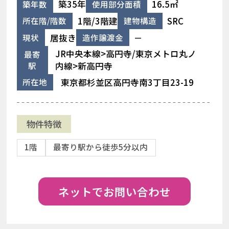
築35年
16.5㎡
築年数
使用部分面積
1階/3階建
SRC
所在階/階数
建物構造
居抜き
－
現状
造作譲渡金
JR中央本線>高円寺/東京メトロ丸ノ
最寄
駅
内線>新高円寺
東京都杉並区高円寺南3丁目23-19
所在地
物件特徴
1階
最寄り駅から徒歩5分以内
ネットでお問い合わせ