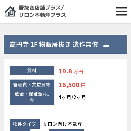
高円寺 1F 物販居抜き 造作無償
19.8
賃料
万円
16,500
管理費・共益費等
円
敷金・保証金/礼
4ヶ月/2ヶ月
金
サロン向け不動産
物件タイプ