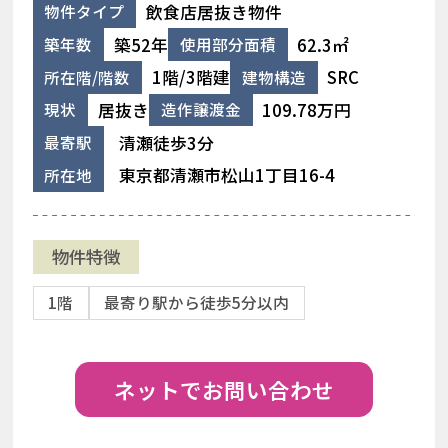
飲食店居抜き物件
物件タイプ
築52年
62.3㎡
築年数
使用部分面積
1階/3階建
SRC
所在階/階数
建物構造
居抜き
109.78万円
現状
造作譲渡金
清瀬徒歩3分
最寄駅
東京都清瀬市松山1丁目16-4
所在地
物件特徴
1階
最寄り駅から徒歩5分以内
ネットでお問い合わせ