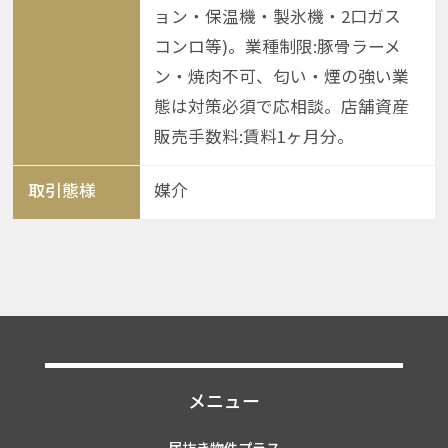
ョン・保温機・製氷機・2口ガス
コンロ等)。業種制限:豚骨ラーメ
ン・焼肉不可、匂い・煙の強い業
態は対策必須で応相談。店舗資産
販売手数料:賃料1ヶ月分。
取引態様
媒介
メニュー
居抜き物件プラス