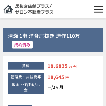
清瀬 1階 洋食居抜き 造作110万
成約済み
18.6835
賃料
万円
18,645
管理費・共益費等
円
敷金・保証金/礼
－/2ヶ月
金