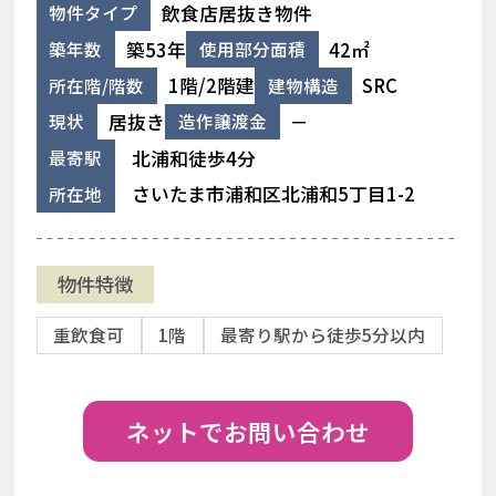
飲食店居抜き物件
物件タイプ
築53年
42㎡
築年数
使用部分面積
1階/2階建
SRC
所在階/階数
建物構造
居抜き
－
現状
造作譲渡金
北浦和徒歩4分
最寄駅
さいたま市浦和区北浦和5丁目1-2
所在地
物件特徴
重飲食可
1階
最寄り駅から徒歩5分以内
ネットでお問い合わせ