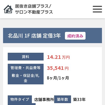
北品川 1F 店舗 定借3年
成約済み
14.21
賃料
万円
35,541
管理費・共益費等
円
敷金・保証金/礼
8ヶ月/1ヶ月
金
店舗事務所
築33年
物件タイプ
築年数