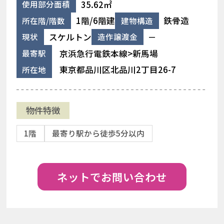
35.62㎡
使用部分面積
1階/6階建
鉄骨造
所在階/階数
建物構造
スケルトン
－
現状
造作譲渡金
京浜急行電鉄本線>新馬場
最寄駅
東京都品川区北品川2丁目26-7
所在地
物件特徴
1階
最寄り駅から徒歩5分以内
ネットでお問い合わせ