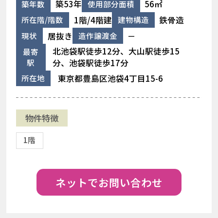
築53年
56㎡
築年数
使用部分面積
1階/4階建
鉄骨造
所在階/階数
建物構造
居抜き
－
現状
造作譲渡金
北池袋駅徒歩12分、大山駅徒歩15
最寄
駅
分、池袋駅徒歩17分
東京都豊島区池袋4丁目15-6
所在地
物件特徴
1階
ネットでお問い合わせ