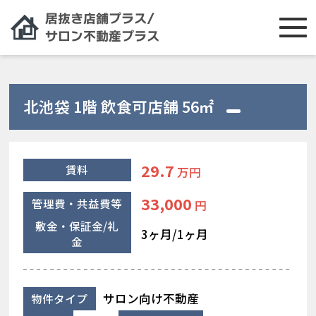
北池袋 1階 飲食可店舗 56㎡
29.7
賃料
万円
33,000
管理費・共益費等
円
敷金・保証金/礼
3ヶ月/1ヶ月
金
サロン向け不動産
物件タイプ