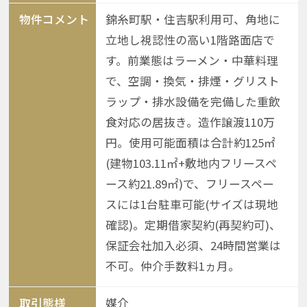
物件コメント
錦糸町駅・住吉駅利用可、角地に
立地し視認性の高い1階路面店で
す。前業態はラーメン・中華料理
で、空調・換気・排煙・グリスト
ラップ・排水設備を完備した重飲
食対応の居抜き。造作譲渡110万
円。使用可能面積は合計約125㎡
(建物103.11㎡+敷地内フリースペ
ース約21.89㎡)で、フリースペー
スには1台駐車可能(サイズは現地
確認)。定期借家契約(再契約可)、
保証会社加入必須、24時間営業は
不可。仲介手数料1ヵ月。
取引態様
媒介