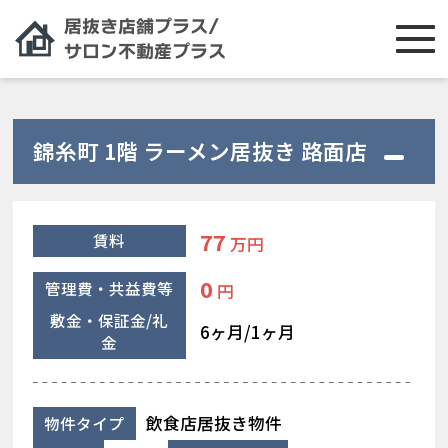
錦糸町 1階 ラーメン居抜き 路面店
77
賃料
万円
0
管理費・共益費等
円
敷金・保証金/礼
6ヶ月/1ヶ月
金
飲食店居抜き物件
物件タイプ