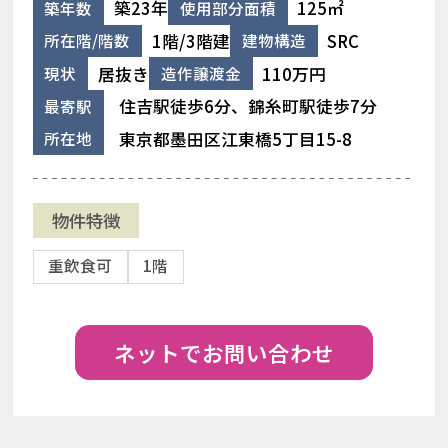
築23年
125㎡
築年数
使用部分面積
1階/3階建
SRC
所在階/階数
建物構造
居抜き
110万円
現状
造作譲渡金
住吉駅徒歩6分、錦糸町駅徒歩7分
最寄駅
東京都墨田区江東橋5丁目15-8
所在地
物件特徴
重飲食可
1階
ネットでお問い合わせ