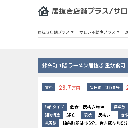
居抜き店舗プラス
サロン不動産プラス
錦糸町 1階 ラーメン居抜き 重飲食可
29.7
賃料
管理費・共益費等
万円
飲食店居抜き物件
物件タイプ
築年数
SRC
居抜き
建物構造
現状
造作
錦糸町駅徒歩6分、住吉駅徒歩9分
最寄駅