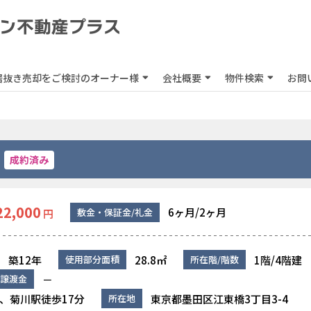
居抜き売却をご検討のオーナー様
会社概要
物件検索
お問
成約済み
22,000
6ヶ月/2ヶ月
敷金・保証金/礼金
円
築12年
28.8㎡
1階/4階建
使用部分面積
所在階/階数
－
譲渡金
、菊川駅徒歩17分
東京都墨田区江東橋3丁目3-4
所在地