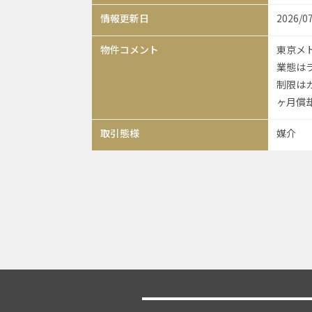
情報更新日
2026/0
物件コメント
東京メ
業態は
制限は
ヶ月償
取引態様
媒介