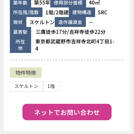
築55年
40㎡
築年数
使用部分面積
1階/2階建
SRC
所在階/階数
建物構造
スケルトン
－
現状
造作譲渡金
三鷹徒歩17分/吉祥寺徒歩22分
最寄駅
東京都武蔵野市吉祥寺北町4丁目1-
所在
地
4
物件特徴
スケルトン
1階
ネットでお問い合わせ