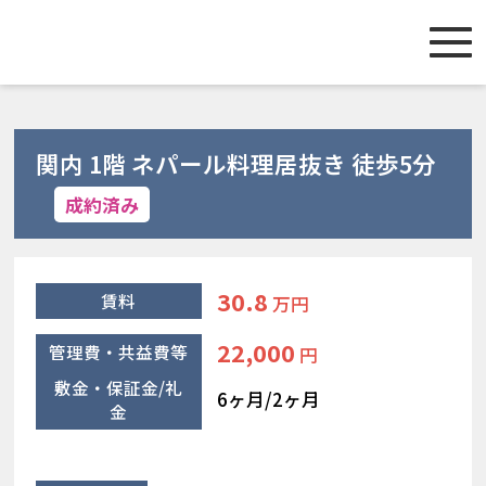
関内 1階 ネパール料理居抜き 徒歩5分
成約済み
30.8
賃料
万円
22,000
管理費・共益費等
円
敷金・保証金/礼
6ヶ月/2ヶ月
金