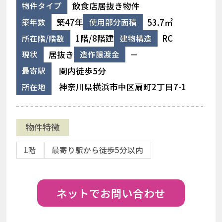
飲食店居抜き物件
物件タイプ
築47年
53.7㎡
築年数
使用部分面積
1階/8階建
RC
所在階/階数
建物構造
居抜き
－
現状
造作譲渡金
関内徒歩5分
最寄駅
神奈川県横浜市中区扇町2丁目7-1
所在地
物件特徴
1階
最寄り駅から徒歩5分以内
ネットでお問い合わせ