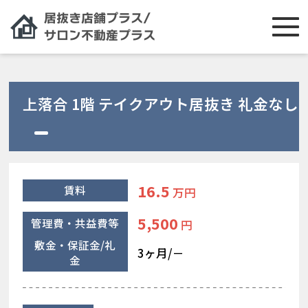
上落合 1階 テイクアウト居抜き 礼金なし
16.5
賃料
万円
5,500
管理費・共益費等
円
敷金・保証金/礼
3ヶ月/－
金