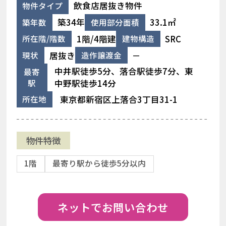
飲食店居抜き物件
物件タイプ
築34年
33.1㎡
築年数
使用部分面積
1階/4階建
SRC
所在階/階数
建物構造
居抜き
－
現状
造作譲渡金
中井駅徒歩5分、落合駅徒歩7分、東
最寄
駅
中野駅徒歩14分
東京都新宿区上落合3丁目31-1
所在地
物件特徴
1階
最寄り駅から徒歩5分以内
ネットでお問い合わせ