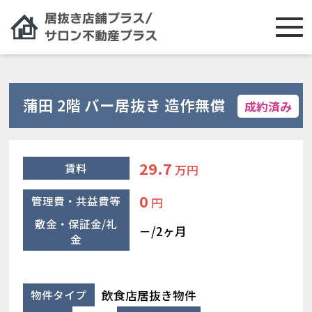
蒲田 2階 バー居抜き 造作無償
成約済み
29.7
賃料
万円
0
管理費・共益費等
円
敷金・保証金/礼
－/2ヶ月
金
飲食店居抜き物件
物件タイプ