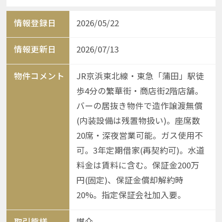
情報登録日
2026/05/22
情報更新日
2026/07/13
物件コメント
JR京浜東北線・東急「蒲田」駅徒
歩4分の繁華街・商店街2階店舗。
バーの居抜き物件で造作譲渡無償
(内装設備は残置物扱い)。座席数
20席・深夜営業可能。ガス使用不
可。3年定期借家(再契約可)。水道
料金は賃料に含む。保証金200万
円(固定)、保証金償却解約時
20%。指定保証会社加入要。
取引態様
媒介