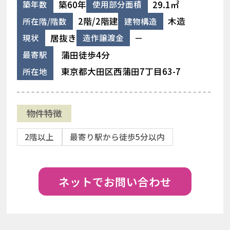
築60年
29.1㎡
築年数
使用部分面積
2階/2階建
木造
所在階/階数
建物構造
居抜き
－
現状
造作譲渡金
蒲田徒歩4分
最寄駅
東京都大田区西蒲田7丁目63-7
所在地
物件特徴
2階以上
最寄り駅から徒歩5分以内
ネットでお問い合わせ