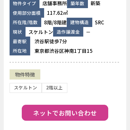
店舗事務所
新築
物件タイプ
築年数
117.62㎡
使用部分面積
8階/8階建
SRC
所在階/階数
建物構造
スケルトン
－
現状
造作譲渡金
渋谷駅徒歩7分
最寄駅
東京都渋谷区神南1丁目15
所在地
物件特徴
スケルトン
2階以上
ネットでお問い合わせ