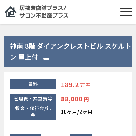
神南 8階 ダイアンクレストビル スケルト
ン 屋上付
189.2
賃料
万円
88,000
管理費・共益費等
円
敷金・保証金/礼
10ヶ月/2ヶ月
金