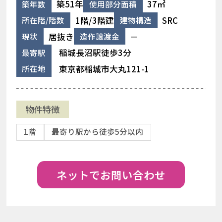
築51年
37㎡
築年数
使用部分面積
1階/3階建
SRC
所在階/階数
建物構造
居抜き
－
現状
造作譲渡金
稲城長沼駅徒歩3分
最寄駅
東京都稲城市大丸121-1
所在地
物件特徴
1階
最寄り駅から徒歩5分以内
ネットでお問い合わせ