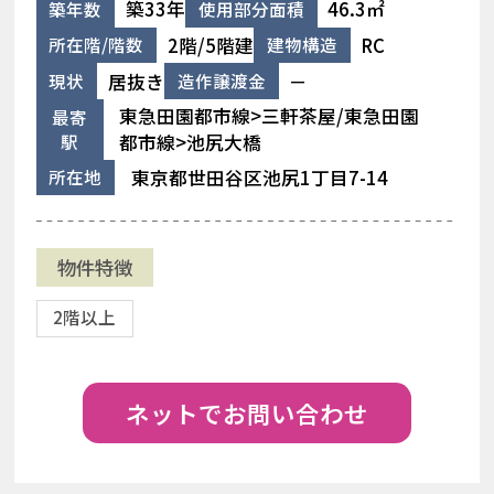
築33年
46.3㎡
築年数
使用部分面積
2階/5階建
RC
所在階/階数
建物構造
居抜き
－
現状
造作譲渡金
東急田園都市線>三軒茶屋/東急田園
最寄
駅
都市線>池尻大橋
東京都世田谷区池尻1丁目7-14
所在地
物件特徴
2階以上
ネットでお問い合わせ