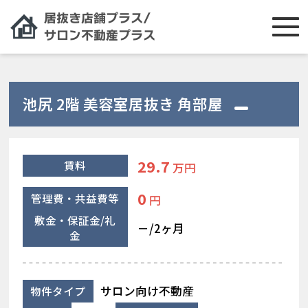
池尻 2階 美容室居抜き 角部屋
29.7
賃料
万円
0
管理費・共益費等
円
敷金・保証金/礼
－/2ヶ月
金
サロン向け不動産
物件タイプ