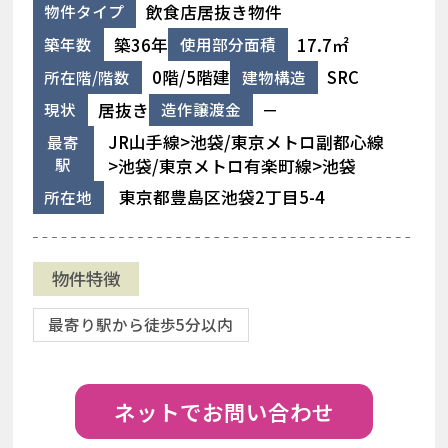
飲食店居抜き物件
物件タイプ
築36年
17.7㎡
築年数
使用部分面積
0階/5階建
SRC
所在階/階数
建物構造
居抜き
－
現状
造作譲渡金
JR山手線>池袋/東京メトロ副都心線
最寄
駅
>池袋/東京メトロ有楽町線>池袋
東京都豊島区池袋2丁目5-4
所在地
物件特徴
最寄り駅から徒歩5分以内
ネットでお問い合わせ