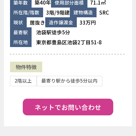
築40年
71.1㎡
築年数
使用部分面積
3階/9階建
SRC
所在階/階数
建物構造
居抜き
33万円
現状
造作譲渡金
池袋駅徒歩5分
最寄駅
東京都豊島区池袋2丁目51-8
所在地
物件特徴
2階以上
最寄り駅から徒歩5分以内
ネットでお問い合わせ