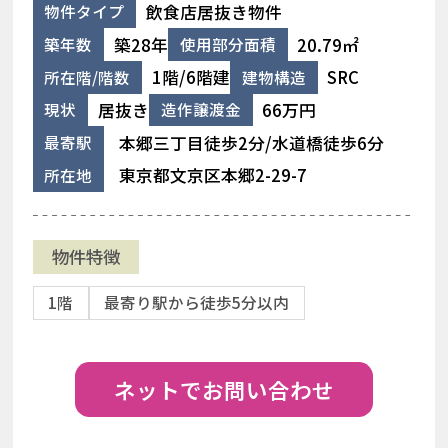
飲食店居抜き物件
物件タイプ
築28年
20.79㎡
築年数
使用部分面積
1階/6階建
SRC
所在階/階数
建物構造
居抜き
66万円
現状
造作譲渡金
本郷三丁目徒歩2分/水道橋徒歩6分
最寄駅
東京都文京区本郷2-29-7
所在地
物件特徴
1階
最寄り駅から徒歩5分以内
ネットでお問い合わせ