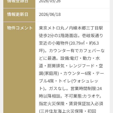
情報登録日
2026/05/26
情報更新日
2026/06/18
物件コメント
東京メトロ丸ノ内線本郷三丁目駅
徒歩2分の1階路面店。壱岐坂通り
至近の小箱物件(20.79㎡・約6.3
坪)。カウンター有でカフェバーな
どに最適。設備:電灯・動力・水
道・厨房排気・レンジフード・空
調(家庭用)・カウンター6席・テー
ブル4席・トイレ(ウォシュレッ
ト)。ガスなし。営業時間制限:24
時以降相談。不可業態:カラオケ。
指定火災保険・賃貸保証加入必須
(三井住友海上火災保険・初回