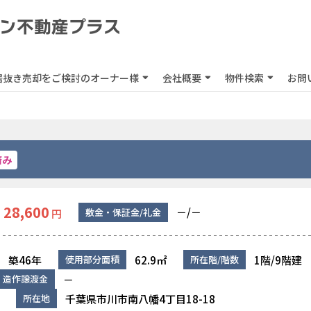
居抜き売却をご検討のオーナー様
会社概要
物件検索
お問
済み
28,600
－/－
敷金・保証金/礼金
円
築46年
62.9㎡
1階/9階建
使用部分面積
所在階/階数
－
造作譲渡金
千葉県市川市南八幡4丁目18-18
所在地