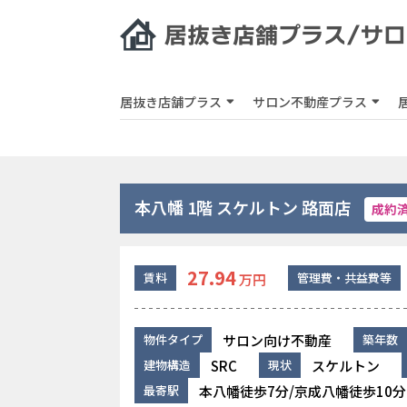
居抜き店舗プラス
サロン不動産プラス
本八幡 1階 スケルトン 路面店
成約
27.94
賃料
管理費・共益費等
万円
サロン向け不動産
物件タイプ
築年数
SRC
スケルトン
建物構造
現状
本八幡徒歩7分/京成八幡徒歩10分
最寄駅