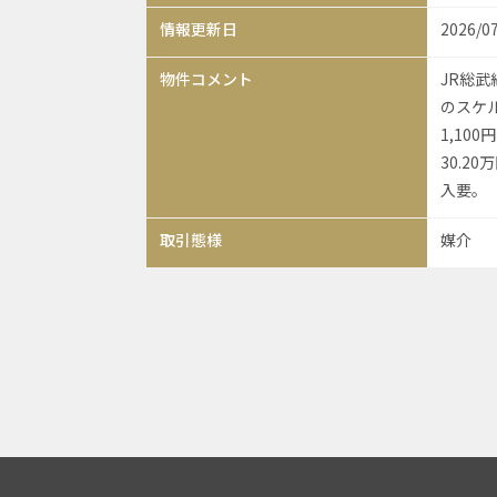
情報更新日
2026/0
物件コメント
JR総武
のスケル
1,10
30.2
入要。
取引態様
媒介