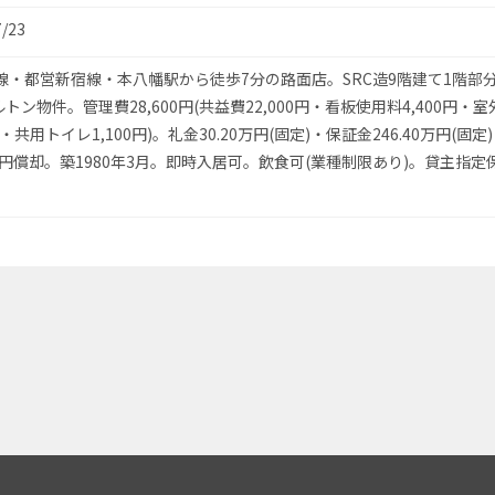
7/23
線・都営新宿線・本八幡駅から徒歩7分の路面店。SRC造9階建て1階部分(6
トン物件。管理費28,600円(共益費22,000円・看板使用料4,400円・
0円・共用トイレ1,100円)。礼金30.20万円(固定)・保証金246.40万円(固
0万円償却。築1980年3月。即時入居可。飲食可(業種制限あり)。貸主指