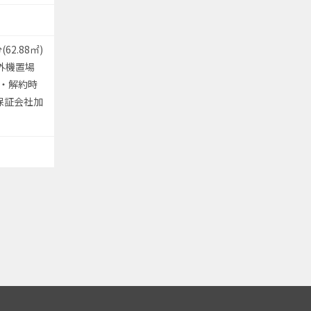
2.88㎡)
室外機置場
定)・解約時
定保証会社加