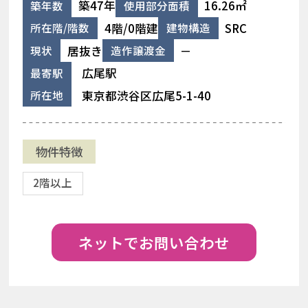
築47年
16.26㎡
築年数
使用部分面積
4階/0階建
SRC
所在階/階数
建物構造
居抜き
－
現状
造作譲渡金
広尾駅
最寄駅
東京都渋谷区広尾5-1-40
所在地
物件特徴
2階以上
ネットでお問い合わせ