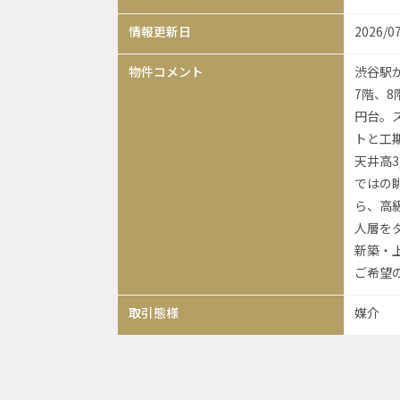
情報更新日
2026/0
物件コメント
渋谷駅か
7階、8
円台。
トと工期
天井高3
ではの
ら、高
人層をタ
新築・
ご希望
取引態様
媒介