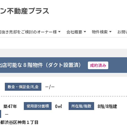
居抜き売却をご検討のオーナー様
会社概要
物件検索
お問
出店可能な８階物件（ダクト設置済）
成約済み
－/－
敷金・保証金/礼金
築47年
0㎡
8階/8階建
使用部分面積
所在階/階数
－
京都渋谷区神南１丁目