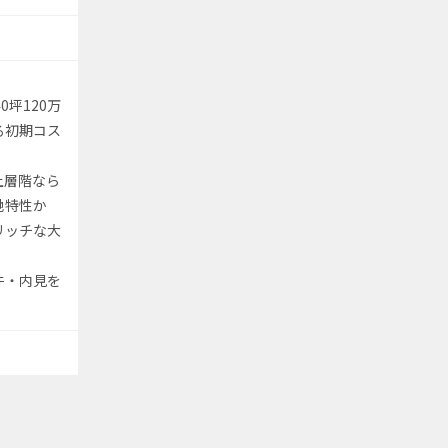
0坪120万
る初期コス
上層階なら
地特性か
リッチな大
件・内見を