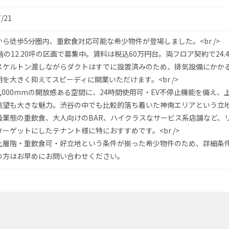
7/21
ら徒歩5分圏内、重飲食対応可能な希少物件が登場しました。<br />
階の12.20坪の区画で募集中。賃料は税込60万円台。両フロア契約で24.4
スケルトン渡しながらダクトはすでに設置済みのため、排気設備にかか
を大きく抑えてスピーディに開業いただけます。<br />
,000mmの開放感ある空間に、24時間使用可・EV不停止機能を備え、
眺望も大きな魅力。渋谷の中でも比較的落ち着いた神南エリアという立
級業態の重飲食、大人向けのBAR、ハイクラスなサービス系店舗など、
ーゲットにしたテナント様に特におすすめです。<br />
上層階・重飲食可・好立地という条件が揃った希少物件のため、詳細条
の方はお早めにお問い合わせください。