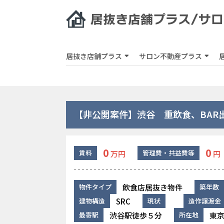
居抜き店舗プラス
サロン不動産プラス
【非公開案件】渋谷 重飲食、BAR
0
0
賃料
管理費・共益費等
万円
円
飲食店居抜き物件
物件タイプ
築年数
SRC
建物構造
現状
造作譲渡金
渋谷駅徒歩５分
東
最寄駅
所在地