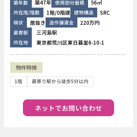
築47年
56㎡
築年数
使用部分面積
1階/0階建
SRC
所在階/階数
建物構造
居抜き
220万円
現状
造作譲渡金
三河島駅
最寄駅
東京都荒川区東日暮里6-10-1
所在地
物件特徴
1階
最寄り駅から徒歩5分以内
ネットでお問い合わせ