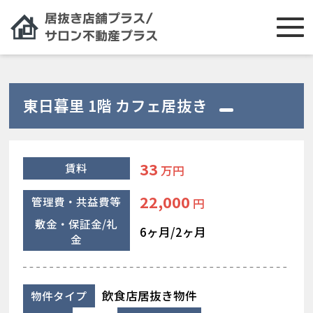
東日暮里 1階 カフェ居抜き
33
賃料
万円
22,000
管理費・共益費等
円
敷金・保証金/礼
6ヶ月/2ヶ月
金
飲食店居抜き物件
物件タイプ