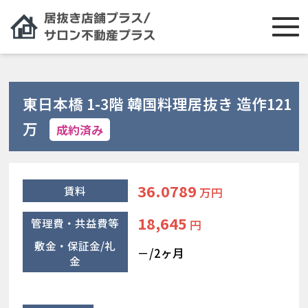
東日本橋 1-3階 韓国料理居抜き 造作121
万
成約済み
36.0789
賃料
万円
18,645
管理費・共益費等
円
敷金・保証金/礼
－/2ヶ月
金