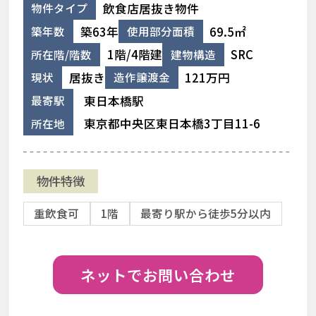
飲食店居抜き物件
物件タイプ
築63年
69.5㎡
築年数
使用部分面積
1階/4階建
SRC
所在階/階数
建物構造
居抜き
121万円
現状
造作譲渡金
東日本橋駅
最寄駅
東京都中央区東日本橋3丁目11-6
所在地
物件特徴
重飲食可
1階
最寄り駅から徒歩5分以内
ネットでお問い合わせ