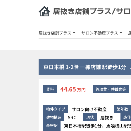
居抜き店舗プラス
サロン不動産プラス
東日本橋 1-2階 一棟店舗 駅徒歩1分
44.65
賃料
管理費・共益費等
万円
サロン向け不動産
物件タイプ
築年数
SRC
居抜き
建物構造
現状
造作
東日本橋駅徒歩1分、馬喰横山駅徒
最寄駅