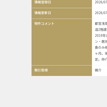
情報登録日
2026/0
情報更新日
2026/0
物件コメント
都営浅
造2階建
201
ン・居
食のみ
ヶ月。保
定。仲
取引態様
媒介