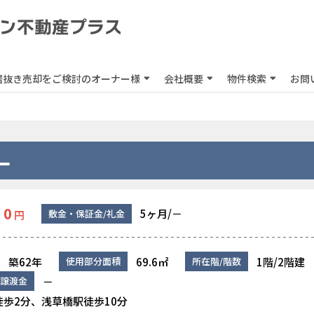
居抜き売却をご検討のオーナー様
会社概要
物件検索
お問
0
5ヶ月/－
敷金・保証金/礼金
円
築62年
69.6㎡
1階/2階建
使用部分面積
所在階/階数
－
譲渡金
歩2分、浅草橋駅徒歩10分