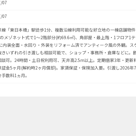
7/07
7/07
草線「東日本橋」駅徒歩1分、複数沿線利用可能な好立地の一棟店舗物件
のメゾネット式で1〜2階部分(約69.6㎡)、角部屋・最上階・1フロア1
9年に内装全面・水回り・外装をリフォーム済でアンティーク風の外観。ス
抜きいずれの引き渡しも相談可能で、ショップ・事務所・倉庫などに。
相談可。24時間・土日祝利用可、天井高2.5m以上。定期借家3年・更新
証金5ヶ月(解約時2ヶ月償却)。家賃保証・保険加入要。引渡し2026年
介手数料1ヵ月。