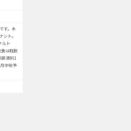
です。木
テナント。
ケルト
飲食は軽飲
料新賃料1
7月中旬予