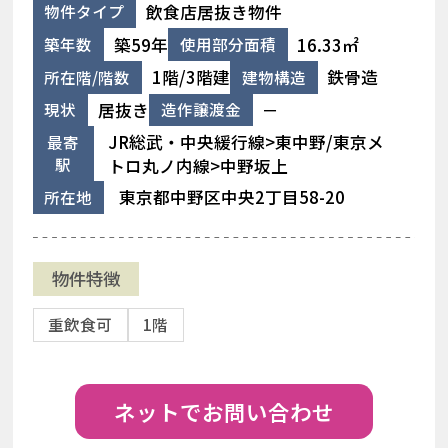
飲食店居抜き物件
物件タイプ
築59年
16.33㎡
築年数
使用部分面積
1階/3階建
鉄骨造
所在階/階数
建物構造
居抜き
－
現状
造作譲渡金
JR総武・中央緩行線>東中野/東京メ
最寄
駅
トロ丸ノ内線>中野坂上
東京都中野区中央2丁目58-20
所在地
物件特徴
重飲食可
1階
ネットでお問い合わせ