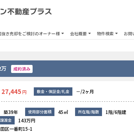
居抜き売却をご検討のオーナー様
会社概要
物件検索
お問
2万
成約済み
27,445
－/2ヶ月
敷金・保証金/礼金
円
築39年
45㎡
1階/6階建
使用部分面積
所在階/階数
143万円
譲渡金
田区一番町15-1