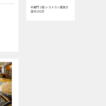
半蔵門 1階 レストラン居抜き
造作292万