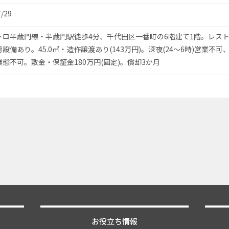
7/29
トロ半蔵門線・半蔵門駅徒歩4分、千代田区一番町の6階建て1階。レス
設備あり。45.0㎡・造作譲渡あり(143万円)。深夜(24〜6時)営業不可
態不可。敷金・保証金180万円(固定)。償却3か月
お役立ち情報