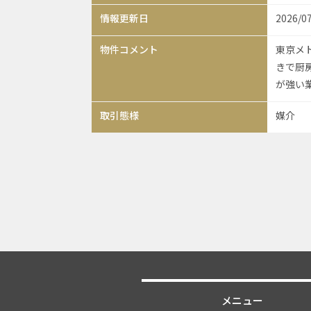
情報更新日
2026/0
物件コメント
東京メ
きで厨房
が強い業
取引態様
媒介
メニュー