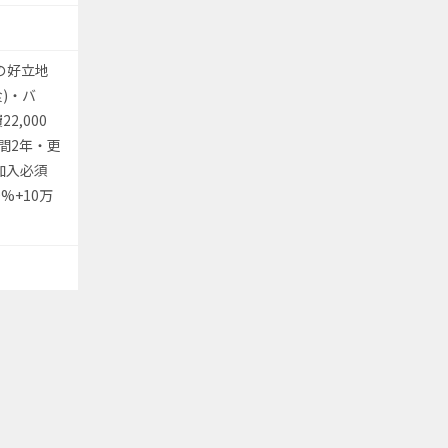
の好立地
)・バ
,000
間2年・更
加入必須
%+10万