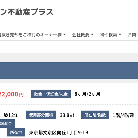
居抜き売却をご検討のオーナー様
会社概要
物件検索
お問
22,000
8ヶ月/2ヶ月
敷金・保証金/礼金
円
築12年
33.8㎡
1階/4階建
使用部分面積
所在階/階数
－
譲渡金
東京都文京区向丘1丁目9-19
所在地