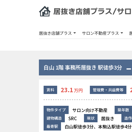
居抜き店舗プラス
サロン不動産プラス
白山 1階 事務所居抜き 駅徒歩3分
23.1
賃料
管理費・共益費等
万円
サロン向け不動産
物件タイプ
築年数
SRC
居抜き
建物構造
現状
造作
白山駅徒歩3分、本駒込駅徒歩4分
最寄駅