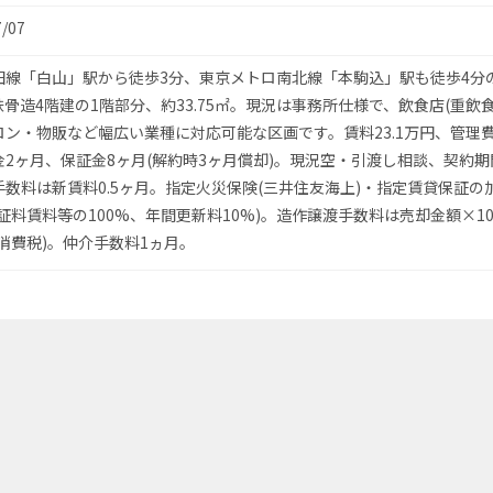
7/07
田線「白山」駅から徒歩3分、東京メトロ南北線「本駒込」駅も徒歩4分
骨造4階建の1階部分、約33.75㎡。現況は事務所仕様で、飲食店(重飲食
ン・物販など幅広い業種に対応可能な区画です。賃料23.1万円、管理費22
金2ヶ月、保証金8ヶ月(解約時3ヶ月償却)。現況空・引渡し相談、契約期
手数料は新賃料0.5ヶ月。指定火災保険(三井住友海上)・指定賃貸保証の
証料賃料等の100%、年間更新料10%)。造作譲渡手数料は売却金額×10
消費税)。仲介手数料1ヵ月。