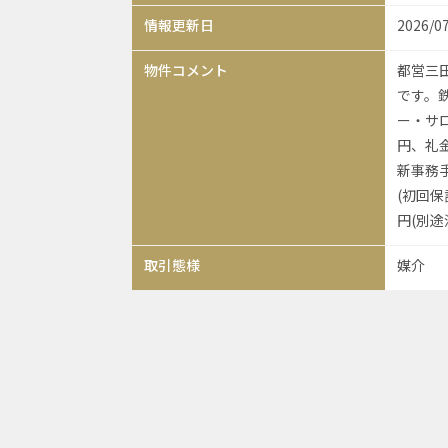
情報更新日
2026/0
物件コメント
都営三
です。鉄
ー・サロ
円、礼
新事務
(初回保
円(別途
取引態様
媒介