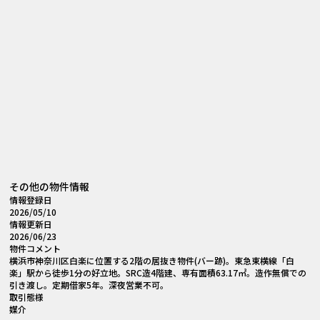
その他の物件情報
情報登録日
2026/05/10
情報更新日
2026/06/23
物件コメント
横浜市神奈川区白楽に位置する2階の居抜き物件(バー跡)。東急東横線「白
楽」駅から徒歩1分の好立地。SRC造4階建、専有面積63.17㎡。造作無償での
引き渡し。定期借家5年。深夜営業不可。
取引態様
媒介