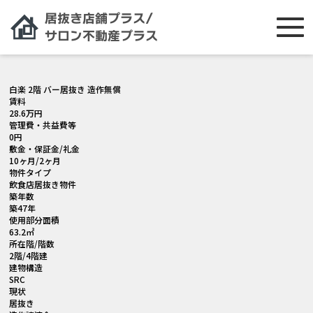
白楽 2階 バー居抜き 造作無償
賃料
28.6
万円
管理費・共益費等
0
円
敷金・保証金/礼金
10ヶ月/2ヶ月
物件タイプ
飲食店居抜き物件
築年数
築47年
使用部分面積
63.2㎡
所在階/階数
2階/4階建
建物構造
SRC
現状
居抜き