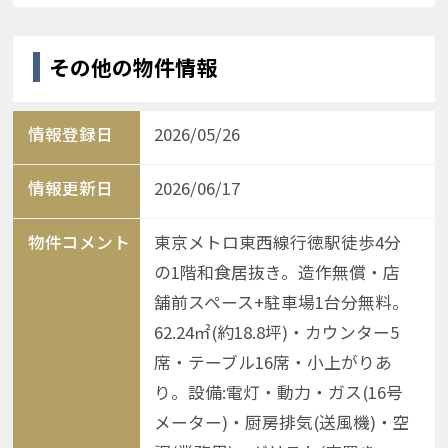
その他の物件情報
情報登録日
2026/05/26
情報更新日
2026/06/17
物件コメント
東京メトロ東西線行徳駅徒歩4分
の1階和食居抜き。造作無償・店
舗前スペース+駐車場1台分無料。
62.24㎡(約18.8坪)・カウンター5
席・テーブル16席・小上がりあ
り。設備:電灯・動力・ガス(16号
メーター)・厨房排気(送風機)・空