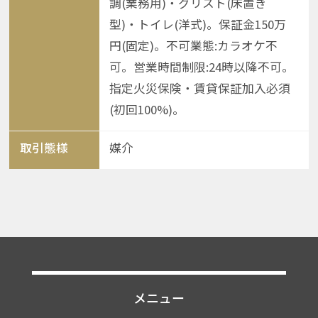
調(業務用)・グリスト(床置き
型)・トイレ(洋式)。保証金150万
円(固定)。不可業態:カラオケ不
可。営業時間制限:24時以降不可。
指定火災保険・賃貸保証加入必須
(初回100%)。
取引態様
媒介
メニュー