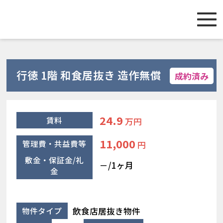
行徳 1階 和食居抜き 造作無償
成約済み
24.9
賃料
万円
11,000
管理費・共益費等
円
敷金・保証金/礼
－/1ヶ月
金
飲食店居抜き物件
物件タイプ