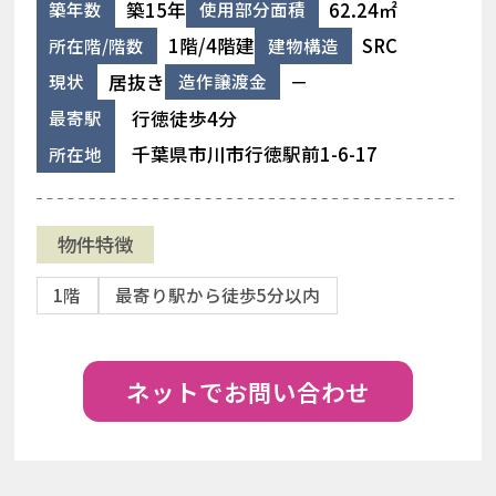
築15年
62.24㎡
築年数
使用部分面積
1階/4階建
SRC
所在階/階数
建物構造
居抜き
－
現状
造作譲渡金
行徳徒歩4分
最寄駅
千葉県市川市行徳駅前1-6-17
所在地
物件特徴
1階
最寄り駅から徒歩5分以内
ネットでお問い合わせ