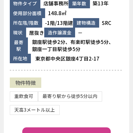
店舗事務所
築13年
物件タイプ
築年数
148.8㎡
使用部分面積
-1階/13階建
SRC
所在階/階数
建物構造
居抜き
－
現状
造作譲渡金
銀座駅徒歩2分、有楽町駅徒歩5分、
最寄
駅
銀座一丁目駅徒歩5分
東京都中央区銀座4丁目2-17
所在地
物件特徴
重飲食可
最寄り駅から徒歩5分以内
天高3メートル以上