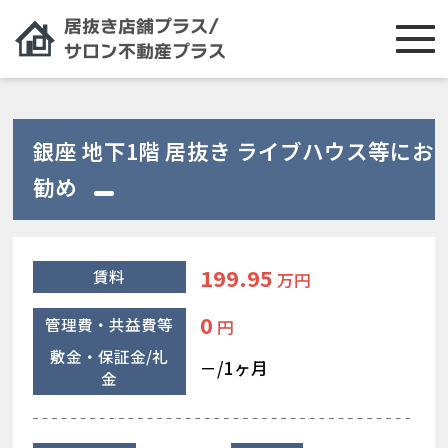
銀座 地下1階 居抜き ライブハウス等にお
勧め
199.95
賃料
万円
0
管理費・共益費等
円
敷金・保証金/礼
－/1ヶ月
金