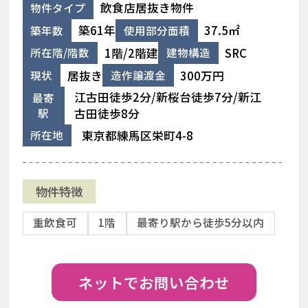
飲食店居抜き物件
物件タイプ
築61年
37.5㎡
築年数
使用部分面積
1階/2階建
SRC
所在階/階数
建物構造
居抜き
300万円
現状
造作譲渡金
江古田徒歩2分/新桜台徒歩7分/新江
最寄
駅
古田徒歩8分
東京都練馬区栄町4-8
所在地
物件特徴
重飲食可
1階
最寄り駅から徒歩5分以内
ネットでお問い合わせ