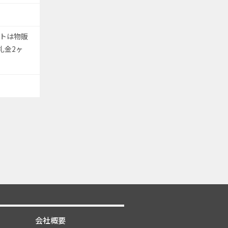
トは物販
礼金2ヶ
会社概要