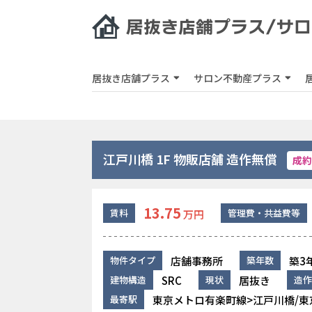
居抜き店舗プラス
サロン不動産プラス
江戸川橋 1F 物販店舗 造作無償
成約
13.75
賃料
管理費・共益費等
万円
店舗事務所
築3
物件タイプ
築年数
SRC
居抜き
建物構造
現状
造作
東京メトロ有楽町線>江戸川橋/東
最寄駅