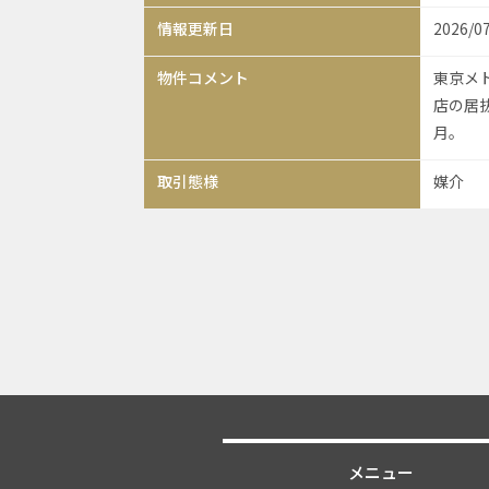
情報更新日
2026/0
物件コメント
東京メ
店の居
月。
取引態様
媒介
メニュー