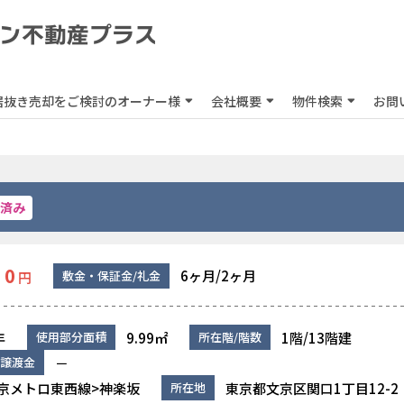
居抜き売却をご検討のオーナー様
会社概要
物件検索
お問
済み
0
6ヶ月/2ヶ月
敷金・保証金/礼金
円
年
9.99㎡
1階/13階建
使用部分面積
所在階/階数
－
譲渡金
京メトロ東西線>神楽坂
東京都文京区関口1丁目12-2
所在地