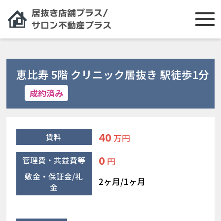
恵比寿 5階 クリニック居抜き 駅徒歩1分
成約済み
40
賃料
万円
0
管理費・共益費等
円
敷金・保証金/礼
2ヶ月/1ヶ月
金