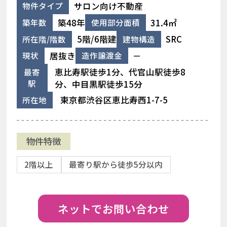
サロン向け不動産
物件タイプ
築48年
31.4㎡
築年数
使用部分面積
5階/6階建
SRC
所在階/階数
建物構造
居抜き
－
現状
造作譲渡金
恵比寿駅徒歩1分、代官山駅徒歩8
最寄
駅
分、中目黒駅徒歩15分
東京都渋谷区恵比寿西1-7-5
所在地
物件特徴
2階以上
最寄り駅から徒歩5分以内
ネットでお問い合わせ