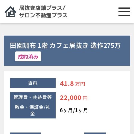
田園調布 1階 カフェ居抜き 造作275万
成約済み
41.8
賃料
万円
22,000
管理費・共益費等
円
敷金・保証金/礼
6ヶ月/1ヶ月
金