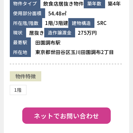
飲食店居抜き物件
築4年
物件タイプ
築年数
54.48㎡
使用部分面積
1階/3階建
SRC
所在階/階数
建物構造
居抜き
275万円
現状
造作譲渡金
田園調布駅
最寄駅
東京都世田谷区玉川田園調布2丁目
所在地
物件特徴
1階
ネットでお問い合わせ