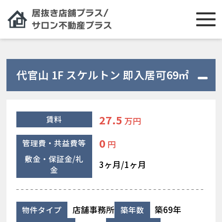
代官山 1F スケルトン 即入居可69㎡
27.5
賃料
万円
0
管理費・共益費等
円
敷金・保証金/礼
3ヶ月/1ヶ月
金
店舗事務所
築69年
物件タイプ
築年数