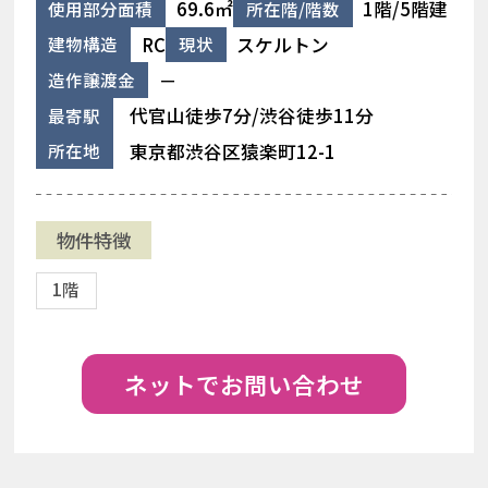
69.6㎡
1階/5階建
使用部分面積
所在階/階数
RC
スケルトン
建物構造
現状
－
造作譲渡金
代官山徒歩7分/渋谷徒歩11分
最寄駅
東京都渋谷区猿楽町12-1
所在地
物件特徴
1階
ネットでお問い合わせ