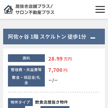
阿佐ヶ谷 1階 スケルトン 徒歩1分
28.99
賃料
万円
7,700
管理費・共益費等
円
敷金・保証金/礼
－/－
金
飲食店居抜き物件
物件タイプ