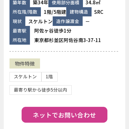
築34年
34.8㎡
築年数
使用部分面積
1階/5階建
SRC
所在階/階数
建物構造
スケルトン
－
現状
造作譲渡金
阿佐ヶ谷徒歩1分
最寄駅
東京都杉並区阿佐谷南3-37-11
所在地
物件特徴
スケルトン
1階
最寄り駅から徒歩5分以内
ネットでお問い合わせ