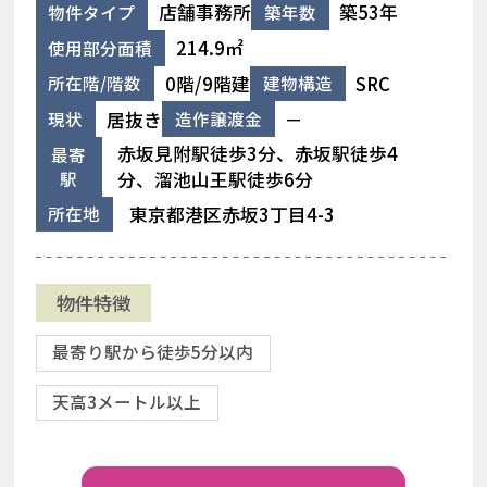
店舗事務所
築53年
物件タイプ
築年数
214.9㎡
使用部分面積
0階/9階建
SRC
所在階/階数
建物構造
居抜き
－
現状
造作譲渡金
赤坂見附駅徒歩3分、赤坂駅徒歩4
最寄
駅
分、溜池山王駅徒歩6分
東京都港区赤坂3丁目4-3
所在地
物件特徴
最寄り駅から徒歩5分以内
天高3メートル以上