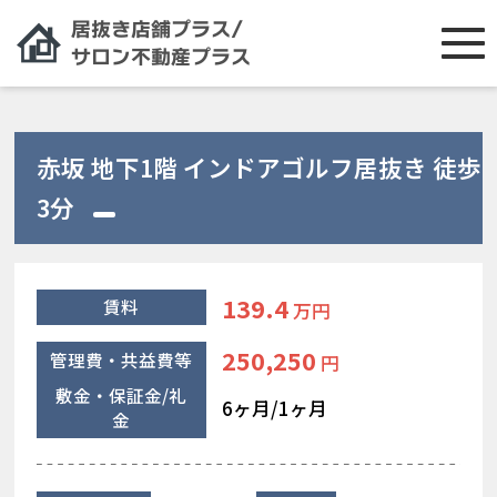
赤坂 地下1階 インドアゴルフ居抜き 徒歩
3分
139.4
賃料
万円
250,250
管理費・共益費等
円
敷金・保証金/礼
6ヶ月/1ヶ月
金