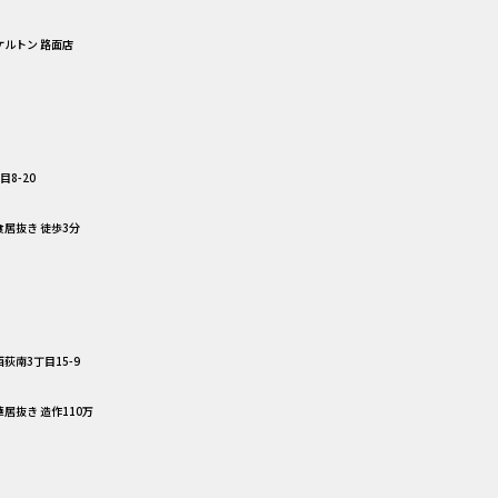
ケルトン 路面店
8-20
食居抜き 徒歩3分
荻南3丁目15-9
華居抜き 造作110万