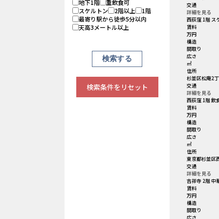
地下1階
重飲食可
交通
スケルトン
2階以上
1階
詳細を見る
最寄り駅から徒歩5分以内
西荻窪 1階 ス
天高3メートル以上
賃料
万円
構造
間取り
広さ
㎡
住所
杉並区松庵2丁目
交通
検索条件をリセット
詳細を見る
西荻窪 1階 飲
賃料
万円
構造
間取り
広さ
㎡
住所
東京都杉並区西
交通
詳細を見る
吉祥寺 2階 中
賃料
万円
構造
間取り
広さ