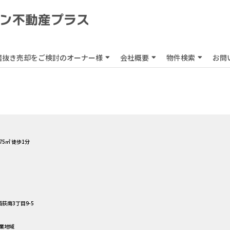
居抜き売却をご検討のオーナー様
会社概要
物件検索
お問
75㎡ 徒歩1分
荻南3丁目9-5
商業地域