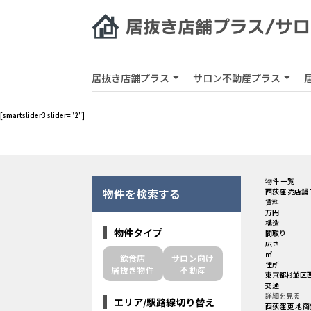
居抜き店舗プラス
サロン不動産プラス
[smartslider3 slider="2"]
物件 一覧
物件を検索する
西荻窪 売店舗 
賃料
万円
構造
物件タイプ
間取り
広さ
㎡
飲食店
サロン向け
住所
居抜き物件
不動産
東京都杉並区西
交通
詳細を見る
エリア/駅路線切り替え
西荻窪 更地 