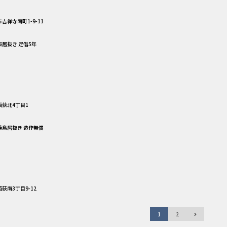
吉祥寺南町1-9-11
販居抜き 定借5年
荻北4丁目1
 焼鳥居抜き 造作無償
荻南3丁目9-12
1
2