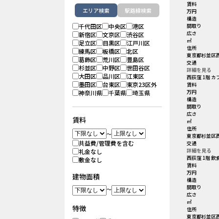
賃料
エリア検索
駅路線検索
万円
構造
千代田区
中央区
港区
間取り
広さ
新宿区
文京区
渋谷区
㎡
足立区
目黒区
江戸川区
住所
練馬区
板橋区
北区
東京都杉並区西
葛飾区
荒川区
豊島区
交通
杉並区
中野区
世田谷区
詳細を見る
大田区
品川区
江東区
西荻窪 1階 
墨田区
台東区
東京23区外
賃料
万円
神奈川県
千葉県
埼玉県
構造
間取り
広さ
賃料
㎡
住所
～
東京都杉並区西
共益費/管理費を含む
交通
詳細を見る
礼金なし
西荻窪 1階 飲
敷金なし
賃料
万円
建物面積
構造
間取り
～
広さ
㎡
特徴
住所
東京都杉並区西