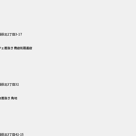
荻北2丁目3-17
カフェ居抜き 商店街路面店
荻北3丁目32
食居抜き 角地
荻北3丁目42-15