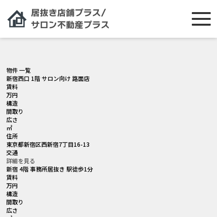
[smartslider3 slider="2"]
物件 一覧
新宿西口 1階 サロン向け 路面店
賃料
万円
構造
間取り
広さ
㎡
住所
東京都新宿区西新宿7丁目16-13
交通
詳細を見る
新宿 4階 事務所居抜き 駅徒歩1分
賃料
万円
構造
間取り
広さ