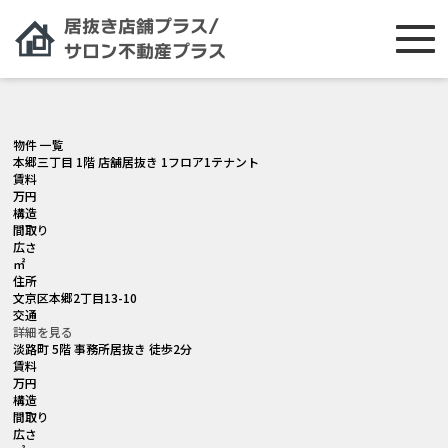
[smartslider3 slider="2"]
物件 一覧
本郷三丁目 1階 店舗居抜き 1フロア1テナント
賃料
万円
構造
間取り
広さ
㎡
住所
文京区本郷2丁目13-10
交通
詳細を見る
淡路町 5階 事務所居抜き 徒歩2分
賃料
万円
構造
間取り
広さ