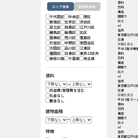
賃料
エリア検索
駅路線検索
万円
構造
千代田区
中央区
港区
間取り
広さ
新宿区
文京区
渋谷区
㎡
足立区
目黒区
江戸川区
住所
練馬区
板橋区
北区
東京都江戸川区
葛飾区
荒川区
豊島区
交通
杉並区
中野区
世田谷区
詳細を見る
大田区
品川区
江東区
平井 2階 中華
墨田区
台東区
東京23区外
賃料
万円
神奈川県
千葉県
埼玉県
構造
間取り
広さ
賃料
㎡
住所
～
東京都江戸川区
共益費/管理費を含む
交通
詳細を見る
礼金なし
平井 1階 ラー
敷金なし
賃料
万円
建物面積
構造
間取り
～
広さ
㎡
特徴
住所
東京都江戸川区