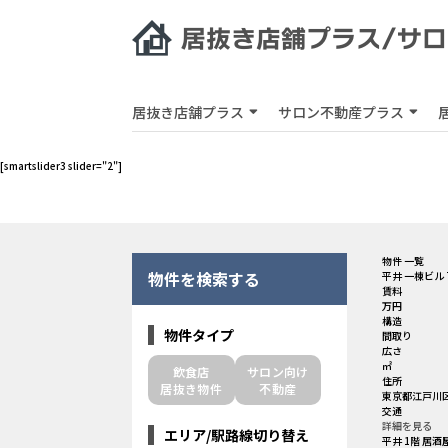
居抜き店舗プラス
サロン不動産プラス
[smartslider3 slider="2"]
物件 一覧
物件を検索する
平井 一棟ビル 
賃料
万円
構造
物件タイプ
間取り
広さ
㎡
飲食店
サロン向け
住所
居抜き物件
不動産
東京都江戸川区
交通
詳細を見る
エリア/駅路線切り替え
平井 1階 居酒