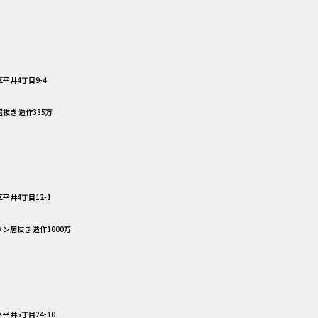
平井4丁目9-4
居抜き 造作385万
平井4丁目12-1
メン居抜き 造作1000万
平井5丁目24-10