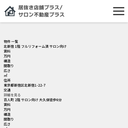
[smartslider3 slider="2"]
物件 一覧
北新宿 1階 フルリフォーム済 サロン向け
賃料
万円
構造
間取り
広さ
㎡
住所
東京都新宿区北新宿1-22-7
交通
詳細を見る
百人町 2階 サロン向け 大久保徒歩6分
賃料
万円
構造
間取り
広さ