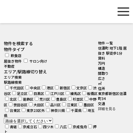
[smartslider3 slider="2"]
物件を検索する
物件 一覧
信濃町 地下1階 居
物件タイプ
抜き 駅徒歩1分
飲食店
賃料
居抜き物件
サロン向け
万円
不動産
構造
エリア/駅路線切り替え
間取り
エリア検索
広さ
駅路線検索
㎡
千代田区
中央区
港区
新宿区
文京区
渋
住所
谷区
足立区
目黒区
江戸川区
練馬区
板橋区
東京都新宿区信濃
町34
北区
葛飾区
荒川区
豊島区
杉並区
中野
交通
区
世田谷区
大田区
品川区
江東区
墨田区
詳細を見る
台東区
東京23区外
神奈川県
千葉県
埼玉
県
青砥
京成立石
四ツ木
八広
京成曳舟
押
上