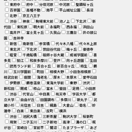
東府中
府中
分倍河原
中河原
聖蹟桜ヶ丘
百草園
高幡不動
南平
平山城址公園
長沼
北野
京王八王子
渋谷
神泉
駒場東大前
池ノ上
下北沢
新
代田
東松原
明大前
永福町
西永福
浜田山
高井戸
富士見ヶ丘
久我山
三鷹台
井の頭公
園
吉祥寺
新宿
南新宿
参宮橋
代々木八幡
代々木上原
東北沢
下北沢
世田谷代田
梅ヶ丘
豪徳寺
経堂
千歳船橋
祖師ヶ谷大蔵
成城学園前
喜
多見
狛江
和泉多摩川
登戸
向ヶ丘遊園
生田
読売ランド前
百合ヶ丘
新百合ヶ丘
柿生
鶴
川
玉川学園前
町田
相模大野
小田急相模原
相武台前
座間
海老名
厚木
本厚木
愛甲石田
伊勢原
鶴巻温泉
東海大学前
秦野
渋沢
新松田
開成
栢山
富水
螢田
足柄
小田原
渋谷
代官山
中目黒
祐天寺
学芸大学
都
立大学
自由が丘
田園調布
多摩川
新丸子
武
蔵小杉
元住吉
日吉
綱島
大倉山
菊名
妙
蓮寺
白楽
東白楽
反町
横浜
渋谷
池尻大橋
三軒茶屋
駒沢大学
桜新町
用賀
二子玉川
二子新地
高津
溝の口
梶
が谷
宮崎台
宮前平
鷺沼
たまプラーザ
あざ