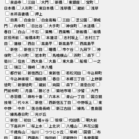
泉岳寺
三田
大門
新橋
東銀座
宝町
日本橋
人形町
東日本橋
浅草橋
蔵前
浅草
本所吾妻橋
押上
目黒
白金台
白金高輪
三田
芝公園
御成
門
内幸町
日比谷
大手町
神保町
水道橋
春日
白山
千石
巣鴨
西巣鴨
新板橋
板橋
区役所前
板橋本町
本蓮沼
志村坂上
志村三丁
目
蓮根
西台
高島平
新高島平
西高島平
新宿
新宿三丁目
曙橋
市ケ谷
九段下
神
保町
小川町
岩本町
馬喰横山
浜町
森下
菊川
住吉
西大島
大島
東大島
船堀
一之
江
瑞江
篠崎
本八幡
都庁前
新宿西口
東新宿
若松河田
牛込柳町
牛込神楽坂
飯田橋
春日
本郷三丁目
上野御
徒町
新御徒町
蔵前
両国
森下
清澄白河
門前仲町
月島
勝どき
築地市場
汐留
大門
赤羽橋
麻布十番
六本木
青山一丁目
国立競
技場
代々木
新宿
西新宿五丁目
中野坂上
東
中野
中井
落合南長崎
新江古田
練馬
豊島園
練馬春日町
光が丘
新宿
初台
幡ヶ谷
笹塚
代田橋
明大前
下高井戸
桜上水
上北沢
八幡山
芦花公園
千歳烏山
仙川
つつじヶ丘
柴崎
国領
布
田
調布
西調布
飛田給
武蔵野台
多磨霊園