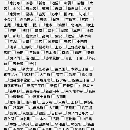
恵比寿
渋谷
新宿
池袋
赤羽
浦和
大
宮
土呂
東大宮
蓮田
白岡
新白岡
久喜
東鷲宮
栗橋
古河
野木
間々田
小山
小金井
自治医大
石橋
雀宮
宇都宮
宮原
上尾
北上尾
桶川
北本
鴻巣
北鴻巣
吹上
行田
熊谷
籠原
深谷
岡部
本庄
神保
原
新町
倉賀野
高崎
藤沢
辻堂
茅ケ崎
平塚
大磯
二宮
国府津
鴨宮
小田原
浅草
田原町
稲荷町
上野
上野広小路
末
広町
神田
三越前
日本橋
京橋
銀座
新橋
虎ノ門
溜池山王
赤坂見附
青山一丁目
外苑
前
表参道
渋谷
池袋
新大塚
茗荷谷
後楽園
本郷三丁目
御茶ノ水
淡路町
大手町
東京
銀座
霞ケ関
国会議事堂前
赤坂見附
四ツ谷
四谷三丁目
新宿御苑前
新宿三丁目
新宿
西新宿
中野坂上
新中野
東高円寺
新高円寺
南阿佐ケ谷
荻窪
中野新橋
中野富士見町
方南町
北千住
南千住
三ノ輪
入谷
上野
仲御徒
町
秋葉原
小伝馬町
人形町
茅場町
八丁堀
築地
東銀座
銀座
日比谷
虎ノ門ヒルズ
霞ケ関
神谷町
六本木
広尾
恵比寿
中目黒
中野
落合
高田馬場
早稲田
神楽坂
飯田
橋
九段下
竹橋
大手町
日本橋
茅場町
門