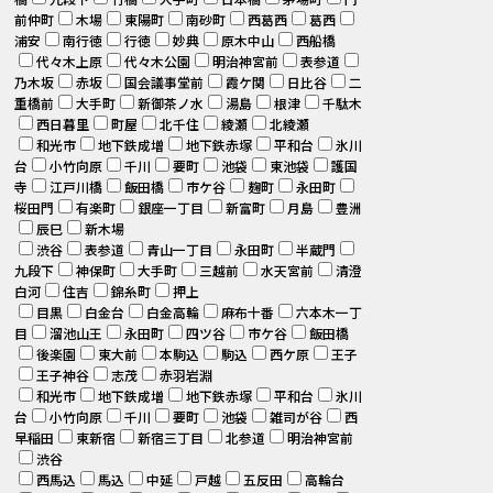
前仲町
木場
東陽町
南砂町
西葛西
葛西
浦安
南行徳
行徳
妙典
原木中山
西船橋
代々木上原
代々木公園
明治神宮前
表参道
乃木坂
赤坂
国会議事堂前
霞ケ関
日比谷
二
重橋前
大手町
新御茶ノ水
湯島
根津
千駄木
西日暮里
町屋
北千住
綾瀬
北綾瀬
和光市
地下鉄成増
地下鉄赤塚
平和台
氷川
台
小竹向原
千川
要町
池袋
東池袋
護国
寺
江戸川橋
飯田橋
市ケ谷
麹町
永田町
桜田門
有楽町
銀座一丁目
新富町
月島
豊洲
辰巳
新木場
渋谷
表参道
青山一丁目
永田町
半蔵門
九段下
神保町
大手町
三越前
水天宮前
清澄
白河
住吉
錦糸町
押上
目黒
白金台
白金高輪
麻布十番
六本木一丁
目
溜池山王
永田町
四ツ谷
市ケ谷
飯田橋
後楽園
東大前
本駒込
駒込
西ケ原
王子
王子神谷
志茂
赤羽岩淵
和光市
地下鉄成増
地下鉄赤塚
平和台
氷川
台
小竹向原
千川
要町
池袋
雑司が谷
西
早稲田
東新宿
新宿三丁目
北参道
明治神宮前
渋谷
西馬込
馬込
中延
戸越
五反田
高輪台