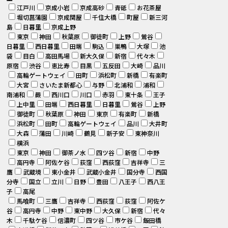
江戸川
京成小岩
京成高砂
青砥
お花茶屋
堀切菖蒲園
京成関屋
千住大橋
町屋
新三河
島
日暮里
京成上野
東京
神田
秋葉原
御徒町
上野
鶯谷
日暮里
西日暮里
田端
駒込
巣鴨
大塚
池
袋
目白
高田馬場
新大久保
新宿
代々木
原宿
渋谷
恵比寿
目黒
五反田
大崎
品川
高輪ゲートウェイ
田町
浜松町
新橋
有楽町
大宮
さいたま新都心
与野
北浦和
浦和
南浦和
蕨
西川口
川口
赤羽
東十条
王子
上中里
田端
西日暮里
日暮里
鶯谷
上野
御徒町
秋葉原
神田
東京
有楽町
新橋
浜松町
田町
高輪ゲートウェイ
品川
大井町
大森
蒲田
川崎
鶴見
新子安
東神奈川
横浜
東京
神田
御茶ノ水
四ツ谷
新宿
中野
高円寺
阿佐ケ谷
荻窪
西荻窪
吉祥寺
三
鷹
武蔵境
東小金井
武蔵小金井
国分寺
西国
分寺
国立
立川
日野
豊田
八王子
西八王
子
高尾
馬喰町
三鷹
吉祥寺
西荻窪
荻窪
阿佐ケ
谷
高円寺
中野
東中野
大久保
新宿
代々
木
千駄ケ谷
信濃町
四ツ谷
市ケ谷
飯田橋