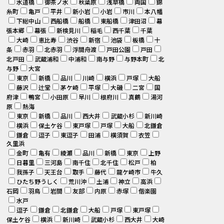
水道橋
御茶ノ水
秋葉原
浅草橋
両国
錦
糸町
亀戸
平井
新小岩
小岩
市川
本八幡
下総中山
西船橋
船橋
東船橋
津田沼
幕
張本郷
幕張
新検見川
稲毛
西千葉
千葉
大崎
恵比寿
渋谷
新宿
池袋
板橋
十
条
赤羽
北赤羽
浮間舟渡
戸田公園
戸田
北戸田
武蔵浦和
中浦和
南与野
与野本町
北
与野
大宮
東京
新橋
品川
川崎
横浜
戸塚
大船
藤沢
辻堂
茅ケ崎
平塚
大磯
二宮
国
府津
鴨宮
小田原
早川
根府川
真鶴
湯河
原
熱海
東京
新橋
品川
西大井
武蔵小杉
新川崎
横浜
保土ケ谷
東戸塚
戸塚
大船
北鎌倉
鎌倉
逗子
東逗子
田浦
横須賀
衣笠
久里浜
金町
亀有
綾瀬
品川
新橋
東京
上野
日暮里
三河島
南千住
北千住
松戸
柏
我孫子
天王台
取手
藤代
龍ケ崎市
牛久
ひたち野うしく
荒川沖
土浦
神立
高浜
石岡
羽鳥
岩間
友部
内原
赤塚
偕楽園
水戸
逗子
鎌倉
北鎌倉
大船
戸塚
東戸塚
保土ケ谷
横浜
新川崎
武蔵小杉
西大井
大崎