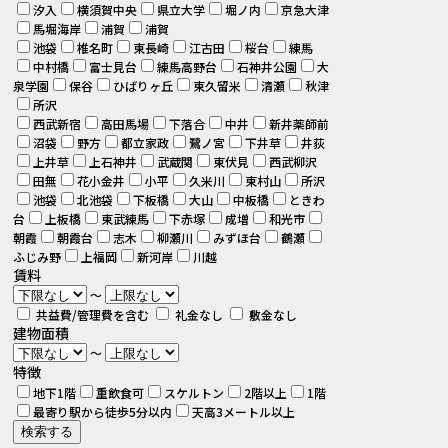
汐入
横須賀中央
県立大学
堀ノ内
京急大津
馬堀海岸
浦賀
浦賀
池袋
椎名町
東長崎
江古田
桜台
練馬
中村橋
富士見台
練馬高野台
石神井公園
大
泉学園
保谷
ひばりヶ丘
東久留米
清瀬
秋津
所沢
西武新宿
高田馬場
下落合
中井
新井薬師前
沼袋
野方
都立家政
鷺ノ宮
下井草
井荻
上井草
上石神井
武蔵関
東伏見
西武柳沢
田無
花小金井
小平
久米川
東村山
所沢
池袋
北池袋
下板橋
大山
中板橋
ときわ
台
上板橋
東武練馬
下赤塚
成増
和光市
朝霞
朝霞台
志木
柳瀬川
みずほ台
鶴瀬
ふじみ野
上福岡
新河岸
川越
賃料
～
共益費/管理費を含む
礼金なし
敷金なし
建物面積
～
特徴
地下1階
重飲食可
スケルトン
2階以上
1階
最寄り駅から徒歩5分以内
天高3メートル以上