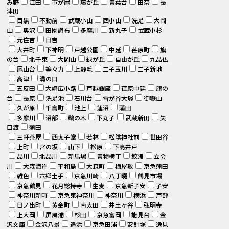
み野
江田
市が尾
藤が丘
青葉台
田奈
長
津田
目黒
不動前
武蔵小山
西小山
洗足
大岡
山
奥沢
田園調布
多摩川
新丸子
武蔵小杉
元住吉
日吉
大井町
下神明
戸越公園
中延
荏原町
旗
の台
北千束
大岡山
緑が丘
自由が丘
九品仏
尾山台
等々力
上野毛
二子玉川
二子新地
高津
溝の口
五反田
大崎広小路
戸越銀座
荏原中延
旗の
台
長原
洗足池
石川台
雪が谷大塚
御嶽山
久が原
千鳥町
池上
蓮沼
蒲田
多摩川
沼部
鵜の木
下丸子
武蔵新田
矢
口渡
蒲田
三軒茶屋
西太子堂
若林
松陰神社前
世田谷
上町
宮の坂
山下
松原
下高井戸
品川
北品川
新馬場
青物横丁
鮫洲
立会
川
大森海岸
平和島
大森町
梅屋敷
京急蒲田
雑色
六郷土手
京急川崎
八丁畷
鶴見市場
京急鶴見
花月総持寺
生麦
京急新子安
子安
神奈川新町
京急東神奈川
神奈川
横浜
戸部
日ノ出町
黄金町
南太田
井土ヶ谷
弘明寺
上大岡
屏風浦
杉田
京急富岡
能見台
金
沢文庫
金沢八景
追浜
京急田浦
安針塚
逸見