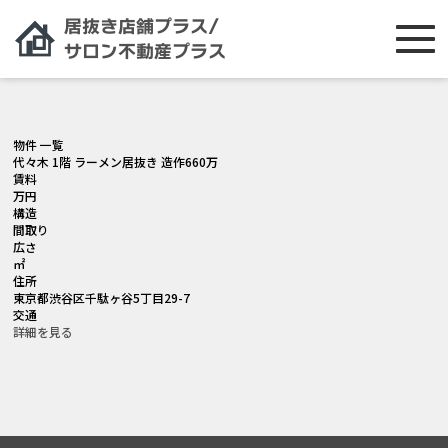
[smartslider3 slider="2"]
物件 一覧
代々木 1階 ラーメン居抜き 造作660万
賃料
万円
構造
間取り
広さ
㎡
住所
東京都渋谷区千駄ヶ谷5丁目29-7
交通
詳細を見る