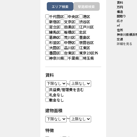
賃料
エリア検索
駅路線検索
万円
構造
千代田区
中央区
港区
間取り
広さ
新宿区
文京区
渋谷区
㎡
足立区
目黒区
江戸川区
住所
練馬区
板橋区
北区
神奈川県横浜市
葛飾区
荒川区
豊島区
交通
杉並区
中野区
世田谷区
詳細を見る
大田区
品川区
江東区
墨田区
台東区
東京23区外
神奈川県
千葉県
埼玉県
賃料
～
共益費/管理費を含む
礼金なし
敷金なし
建物面積
～
特徴