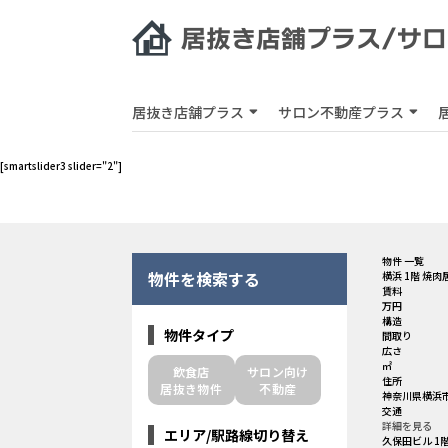
居抜き店舗プラス
サロン不動産プラス
[smartslider3 slider="2"]
物件 一覧
物件を検索する
横浜 1階 焼肉
賃料
万円
構造
物件タイプ
間取り
広さ
㎡
飲食店
サロン向け
住所
居抜き物件
不動産
神奈川県横浜市
交通
詳細を見る
エリア/駅路線切り替え
久保田ビル 1