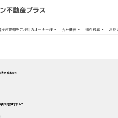
居抜き売却をご検討のオーナー様
会社概要
物件検索
お問
居抜き 重飲食可
西区岡野1丁目9-7
階