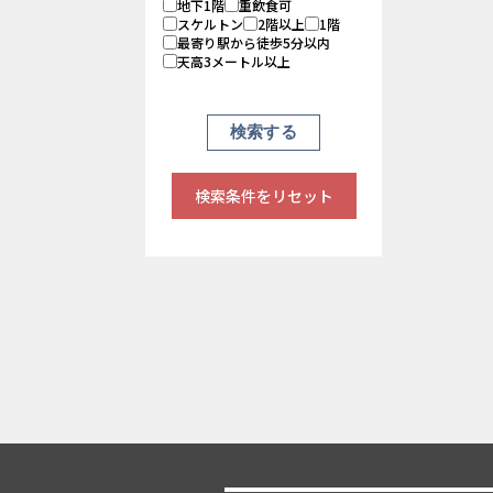
地下1階
重飲食可
スケルトン
2階以上
1階
最寄り駅から徒歩5分以内
天高3メートル以上
検索条件をリセット