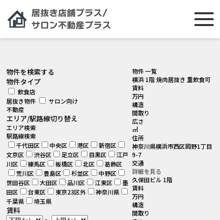
[smartslider3 slider="2"]
物件を検索する
物件 一覧
横浜 1階 焼肉居抜き 重飲食可
物件タイプ
賃料
飲食店
万円
居抜き物件
サロン向け
構造
不動産
間取り
エリア/駅路線切り替え
広さ
エリア検索
㎡
駅路線検索
住所
千代田区
中央区
港区
新宿区
神奈川県横浜市西区岡野1丁目
文京区
渋谷区
足立区
目黒区
江戸
9-7
交通
川区
練馬区
板橋区
北区
葛飾区
詳細を見る
荒川区
豊島区
杉並区
中野区
久保田ビル 1階
世田谷区
大田区
品川区
江東区
墨
賃料
田区
台東区
東京23区外
神奈川県
万円
千葉県
埼玉県
構造
賃料
間取り
～