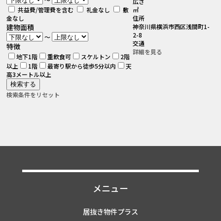
広さ
共益費/管理費を含む
礼金なし
敷
㎡
金なし
住所
建物面積
神奈川県横浜市西区浅間町1-
2-8
～
交通
特徴
詳細を見る
地下1階
重飲食可
スケルトン
2階
以上
1階
最寄り駅から徒歩5分以内
天
高3メートル以上
検索条件をリセット
メニュー
居抜き物件プラス