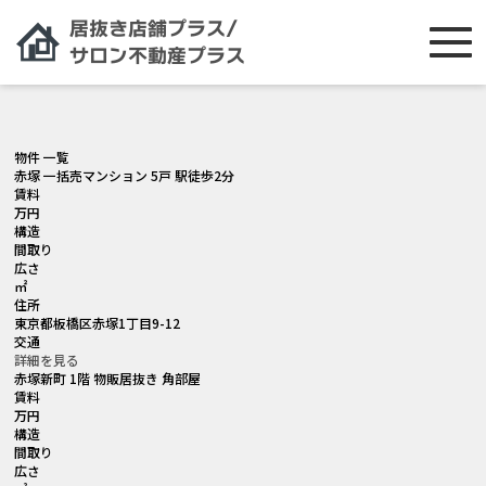
[smartslider3 slider="2"]
物件 一覧
赤塚 一括売マンション 5戸 駅徒歩2分
賃料
万円
構造
間取り
広さ
㎡
住所
東京都板橋区赤塚1丁目9-12
交通
詳細を見る
赤塚新町 1階 物販居抜き 角部屋
賃料
万円
構造
間取り
広さ